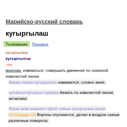
Марийско-русский словарь
кугыргылаш
Толкование
Перевод
кугыргылаш
кугыргыл
а
ш
-ам
многокр.
извиваться; совершать движение по ломаной,
извилистой линии
Кишке семын кугыргылеш
извивается, словно змея;
кугыргыл-кугыргыл куржаш
бежать по извилистой линии,
зигзагами.
Корак-влак южышто тӱрлӧ семын кугыргылын волат.
[/i]«
Ончыко
»[/i]
Вороны опускаются, делая в воздухе самые
различные повороты.