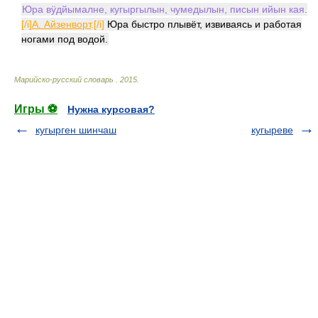
Юра вӱдйымалне, кугыргылын, чумедылын, писын ийын кая.
[/i]
А. Айзенворт
.[/i]
Юра быстро плывёт, извиваясь и работая
ногами под водой.
Марийско-русский словарь
.
2015
.
Игры ⚽
Нужна курсовая?
кугырген шинчаш
кугыреве